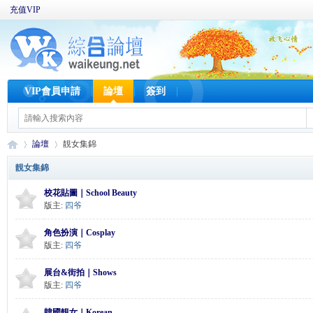
充值VIP
VIP會員申請
論壇
簽到
論壇
靚女集錦
靚女集錦
校花貼圖｜School Beauty
W
»
›
版主:
四爷
角色扮演｜Cosplay
版主:
四爷
展台&街拍｜Shows
版主:
四爷
韓國靚女｜Korean