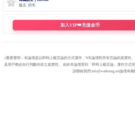
版主:
四爷
K
加入VIP👑充值金币
c重要聲明：本論壇是以即時上載言論的方式運作，WK論壇對所有言論的真實性
及用戶務必自行判斷內容之真實性。 由於本論壇受到「即時上載言論」運作方式
請聯絡我們:
info@waikeung.net
論壇有權
綜
合