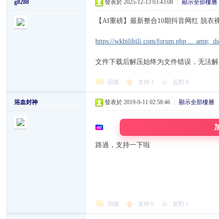
g8288
發表於 2025-12-13 03:43:08
|
顯示全部樓層
【AI重磅】最新整合10期抖音网红 脱衣裸舞
https://wkbilibili.com/forum.php ... amp;_
文件下载后解压始终为文件错误，无法解
W
回復
支持
1
反對
0
浴血封神
發表於 2019-9-11 02:58:46
|
顯示全部樓層
路過，支持一下啦
K
回復
支持
0
反對
1