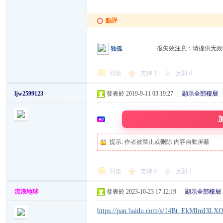
點評
论
报失效注意：请提供无效
独孤
回復
支持
1
反對
0
ljw2599123
發表於 2019-9-11 03:19:27
|
顯示全部樓層
坛
提示:
作者被禁止或刪除 內容自動屏蔽
回復
支持
0
反對
1
流浪地球
發表於 2023-10-23 17:12:19
|
顯示全部樓層
https://pan.baidu.com/s/14Bt_EkMImI