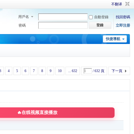
不翻译
用戶名
自動登錄
找回密碼
登錄
密碼
立即注册
快捷導航
3
4
5
6
7
8
9
10
... 632
/ 632 頁
下一頁
🔥在线视频直接播放