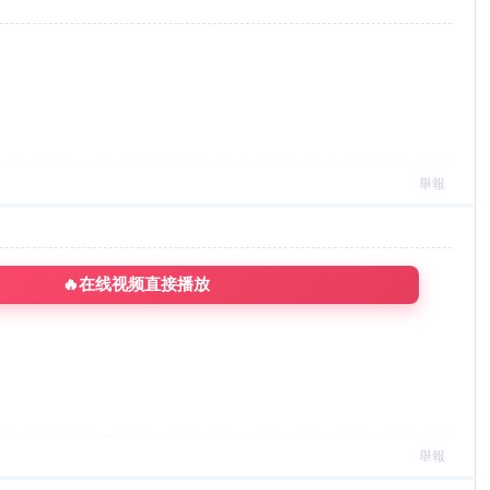
舉報
🔥在线视频直接播放
舉報