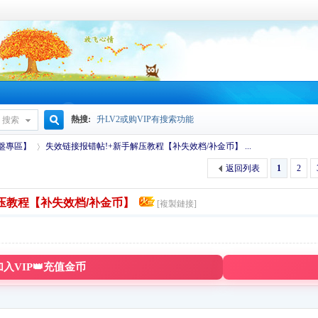
熱搜:
升LV2或购VIP有搜索功能
搜索
搜
度盤專區】
失效链接报错帖!+新手解压教程【补失效档/补金币】 ...
返回列表
1
2
压教程【补失效档/补金币】
索
[複製鏈接]
›
加入VIP👑充值金币