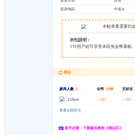
資源分類:
其他
資源地區:
中港台
K
本帖查看需要扣
折扣說明︰
VIP用戶組可享受本區免金幣看帖
評分
綜
參與人數
1
金幣
+100
贡献值
212love
+ 100
+ 100
查看全部評分
新手必看：下载解压教程
【精品区】
合