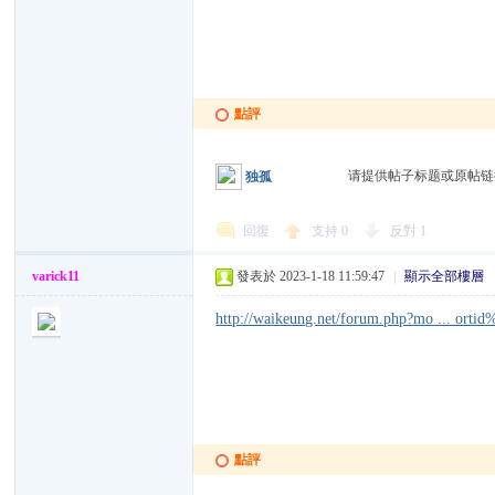
點評
请提供帖子标题或原帖
独孤
回復
支持
0
反對
1
varick11
發表於 2023-1-18 11:59:47
|
顯示全部樓層
http://waikeung.net/forum.php?mo ... orti
點評