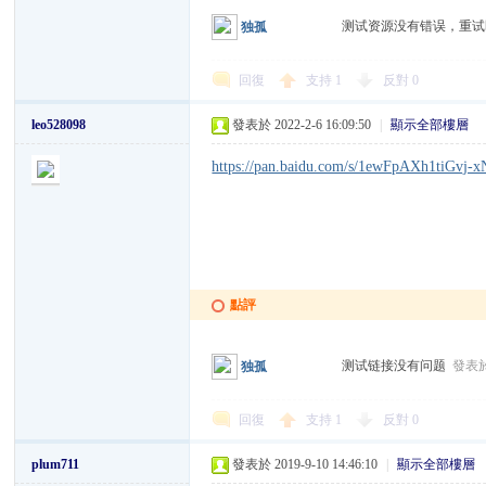
测试资源没有错误，重
独孤
回復
支持
1
反對
0
leo528098
發表於 2022-2-6 16:09:50
|
顯示全部樓層
https://pan.baidu.com/s/1ewFpAXh1tiGvj-
點評
测试链接没有问题
發表於 
独孤
回復
支持
1
反對
0
plum711
發表於 2019-9-10 14:46:10
|
顯示全部樓層