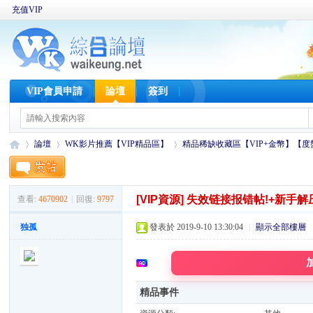
充值VIP
VIP會員申請
論壇
簽到
論壇
WK影片推薦【VIP精品區】
精品稀缺收藏區【VIP+金幣】【
[VIP資源]
失效链接报错帖!+新手解
查看:
4670902
|
回復:
9797
W
»
›
›
独孤
發表於 2019-9-10 13:30:04
|
顯示全部樓層
精品事件