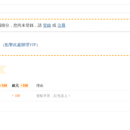
減積分，您尚未登錄，請
登錄
或
注冊
。（
點擊此處辦理VIP
）
+100
銀元
+100
理由
+ 100
發帖辛苦，紅包送上！