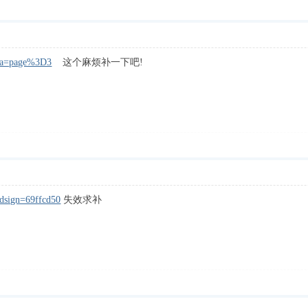
tra=page%3D3
这个麻烦补一下吧!
_dsign=69ffcd50
失效求补