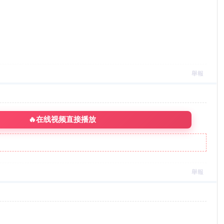
舉報
🔥在线视频直接播放
舉報