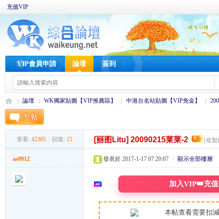
充值VIP
VIP會員申請
論壇
簽到
論壇
WK獨家貼圖【VIP推薦區】
中港台名站貼圖【VIP免金】
20
[丽图Litu]
20090215莱莱-2
查看:
42385
|
回復:
15
[複製
W
»
›
›
›
as0912
發表於 2017-1-17 07:20:07
|
顯示全部樓層
加入VIP👑充
本帖查看需要扣