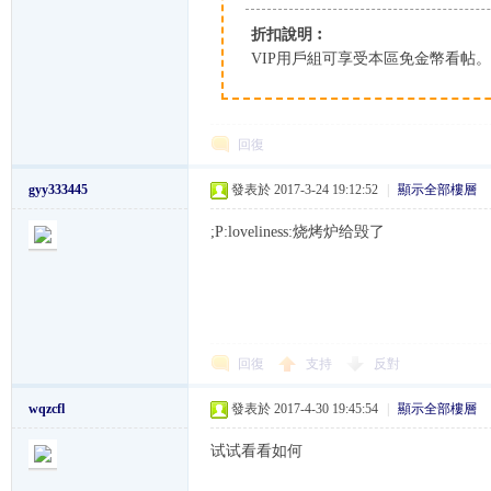
折扣說明︰
K
VIP用戶組可享受本區免金幣看帖
回復
gyy333445
發表於 2017-3-24 19:12:52
|
顯示全部樓層
;P:loveliness:烧烤炉给毁了
綜
回復
支持
反對
wqzcfl
發表於 2017-4-30 19:45:54
|
顯示全部樓層
试试看看如何
合