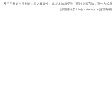
及用戶務必自行判斷內容之真實性。 由於本論壇受到「即時上載言論」運作方式
請聯絡我們:
info@waikeung.net
論壇有權