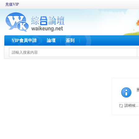
充值VIP
VIP會員申請
論壇
簽到
請稍候...