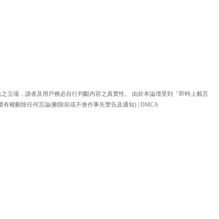
站之立場，讀者及用戶務必自行判斷內容之真實性。 由於本論壇受到「即時上載言
壇有權刪除任何言論(刪除前或不會作事先警告及通知) |
DMCA