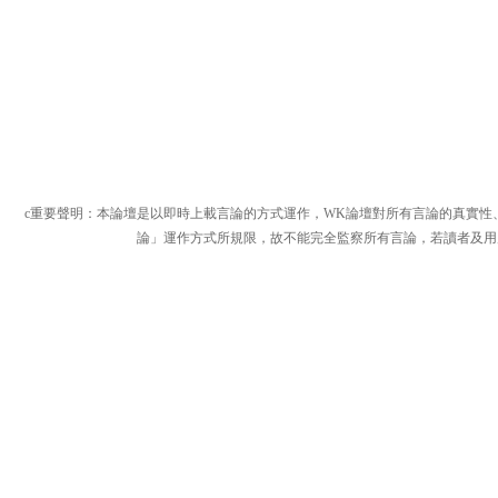
c重要聲明：本論壇是以即時上載言論的方式運作，WK論壇對所有言論的真實性
論」運作方式所規限，故不能完全監察所有言論，若讀者及用