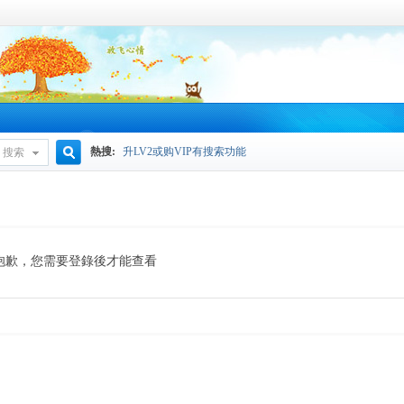
熱搜:
升LV2或购VIP有搜索功能
搜索
搜
索
抱歉，您需要登錄後才能查看