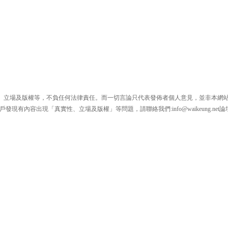
、立場及版權等，不負任何法律責任。而一切言論只代表發佈者個人意見，並非本網
戶發現有內容出現「真實性、立場及版權」等問題，請聯絡我們:
info@waikeung.net
論