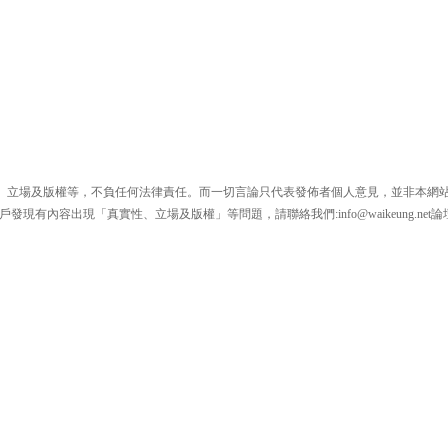
、立場及版權等，不負任何法律責任。而一切言論只代表發佈者個人意見，並非本網
戶發現有內容出現「真實性、立場及版權」等問題，請聯絡我們:
info@waikeung.net
論