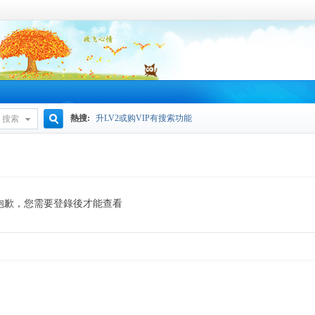
熱搜:
升LV2或购VIP有搜索功能
搜索
搜
索
抱歉，您需要登錄後才能查看