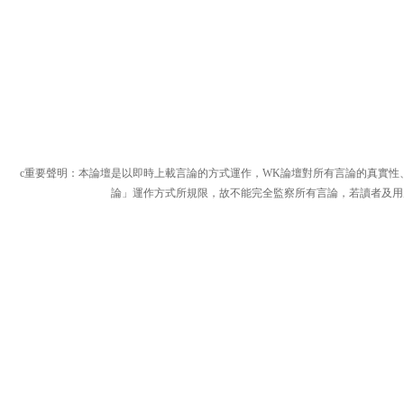
c重要聲明：本論壇是以即時上載言論的方式運作，WK論壇對所有言論的真實性
論」運作方式所規限，故不能完全監察所有言論，若讀者及用