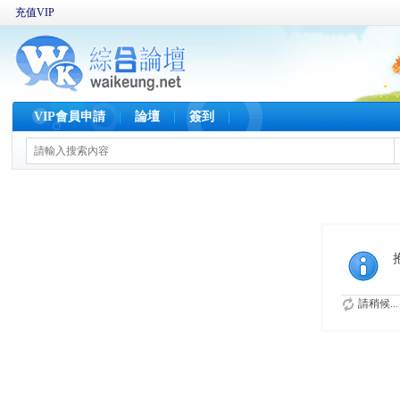
充值VIP
VIP會員申請
論壇
簽到
請稍候...