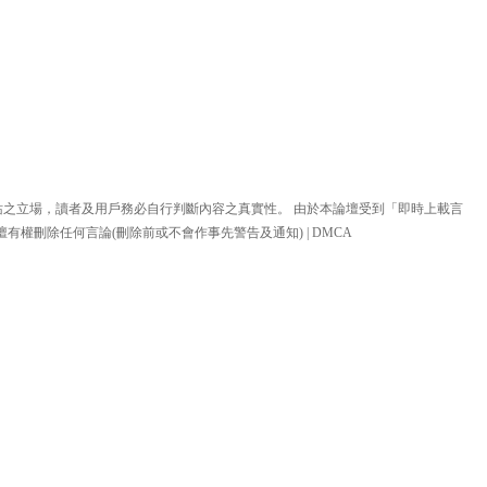
站之立場，讀者及用戶務必自行判斷內容之真實性。 由於本論壇受到「即時上載言
壇有權刪除任何言論(刪除前或不會作事先警告及通知) |
DMCA