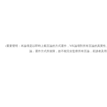
c重要聲明：本論壇是以即時上載言論的方式運作，WK論壇對所有言論的真實性
論」運作方式所規限，故不能完全監察所有言論，若讀者及用