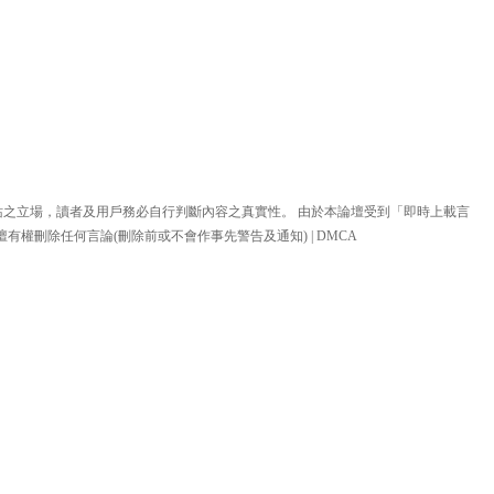
站之立場，讀者及用戶務必自行判斷內容之真實性。 由於本論壇受到「即時上載言
壇有權刪除任何言論(刪除前或不會作事先警告及通知) |
DMCA