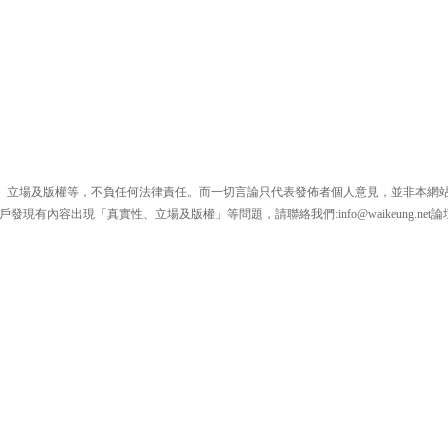
、立場及版權等，不負任何法律責任。而一切言論只代表發佈者個人意見，並非本網
戶發現有內容出現「真實性、立場及版權」等問題，請聯絡我們:
info@waikeung.net
論