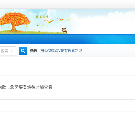
熱搜:
升LV2或购VIP有搜索功能
搜索
搜
索
抱歉，您需要登錄後才能查看