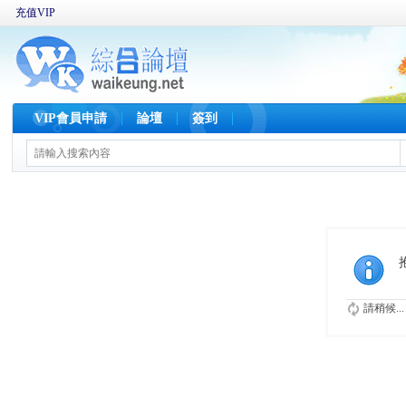
充值VIP
VIP會員申請
論壇
簽到
請稍候...